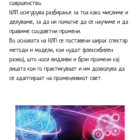
совршенство.
НЛП осигурува разбирање за тоа како мислиме и
делуваме, за да ни помогне да се научиме и да
правиме соодветни промени.
Во основата на НЛП се поставени широк спектар
методи и модели, кои нудат флексибилен
развој, што носи видливи и брзи промени кај
лицата кои го практикуваат и им дозволува да
се адаптираат на променливиот свет.