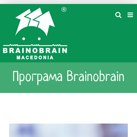
Skip
to
content
Програма Brainobrain