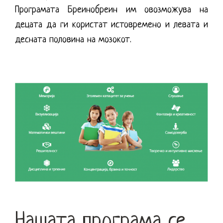
Програмата Бреинобреин им овозможува на
децата да ги користат истовремено и левата и
десната половина на мозокот.
Нашата програма се