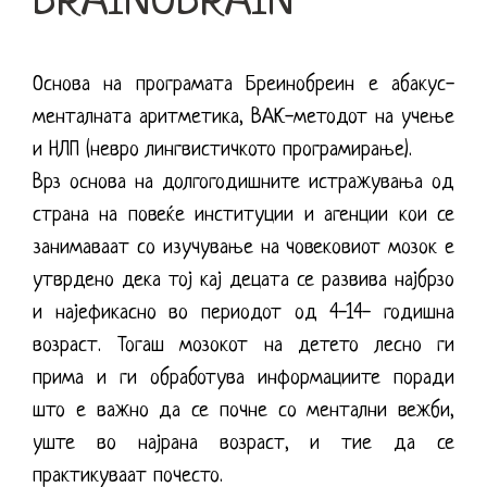
BRAINOBRAIN
Основа на програмата Бреинобреин е абакус-
менталната аритметика, ВАК-методот на учење
и НЛП (невро лингвистичкото програмирање).
Врз основа на долгогодишните истражувања од
страна на повеќе институции и агенции кои се
занимаваат со изучување на човековиот мозок е
утврдено дека тој кај децата се развива најбрзо
и најефикасно во периодот од 4-14- годишна
возраст. Тогаш мозокот на детето лесно ги
прима и ги обработува информациите поради
што е важно да се почне со ментални вежби,
уште во најрана возраст, и тие да се
практикуваат почесто.