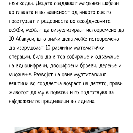
неопходен. Децата создаваат мисловен шаблон
во главата и во зависност од нивото кое го
посетуваат и редовноста во секојдневните
вежби, можат да визуелизираат истовремено до
10 Абакуси, што значи дека може истовремено
да изврушваат 10 различни математички
операции, било да е тоа собирање и одземање
на едноцифрени, двоцифрени броеви, делење и
множење. Развојот на овие мултитаскинг
вештини во соодветна возраст на детето, прави
животот да му е полесен и го подготвува за
најсложените предизвици во иднина.