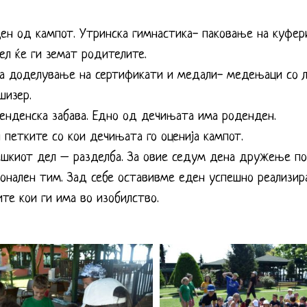
ен од кампот. Утринска гимнастика- паковање на куфери
дел ќе ги земат родителите.
а доделување на сертификати и медали- медењаци со ло
шизер.
денденска забава. Едно од дечињата има роденден.
и петките со кои дечињата го оценија кампот.
ешкиот дел – разделба. За овие седум дена дружење по
онален тим. Зад себе оставивме еден успешно реализира
те кои ги има во изобилство.