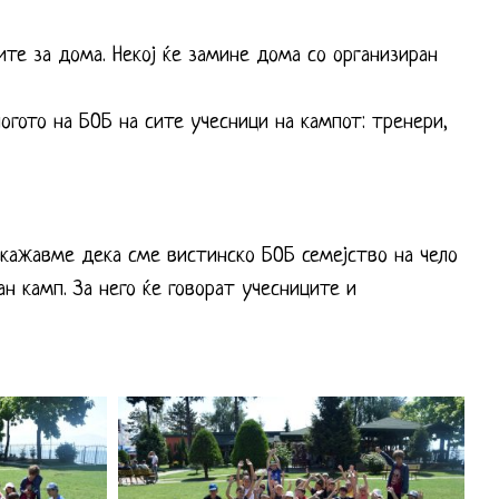
те за дома. Некој ќе замине дома со организиран
гото на БОБ на сите учесници на кампот: тренери,
кажавме дека сме вистинско БОБ семејство на чело
н камп. За него ќе говорат учесниците и