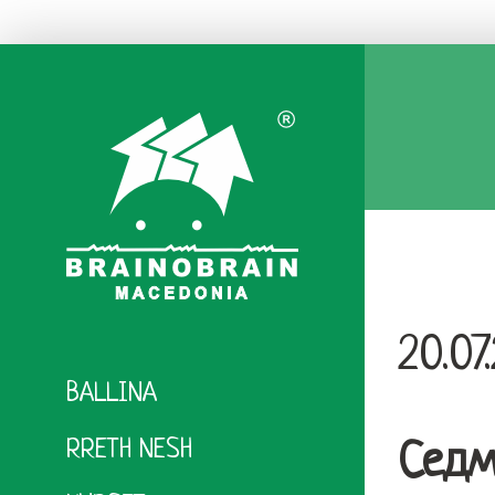
Skip
to
content
20.07
BALLINA
RRETH NESH
Седм