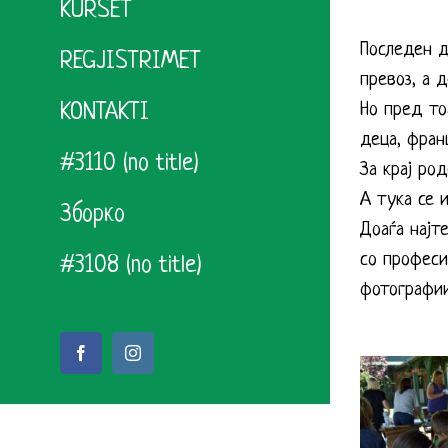
KURSET
Последен д
REGJISTRIMET
превоз, а 
KONTAKTI
Но пред то
деца, фран
#3110 (no title)
За крај ро
А тука се 
Зборко
Доаѓа најт
со професи
#3108 (no title)
фотографии
Facebook
Instagram