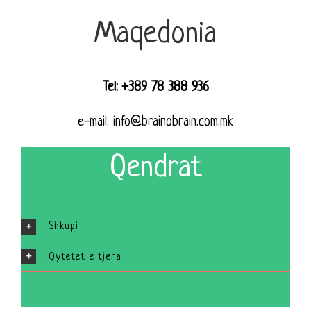
Maqedonia
Tel: +389 78 388 936
е-mail: info@brainobrain.com.mk
Qendrat
Shkupi
Qytetet e tjera